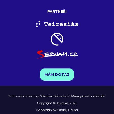
PARTNEŘI
MÁM DOTAZ
Tento web provozuje
Středisko Teiresiás
při
Masarykově univerzitě
.
Copyright ©
Teiresiás
, 2026
Webdesign by Ondřej Hauser