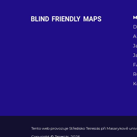
M
D
A
J
J
F
R
K
Tento web provozuje
Středisko Teiresiás
při
Masarykově univ
Copyright ©
Teiresiás
, 2026