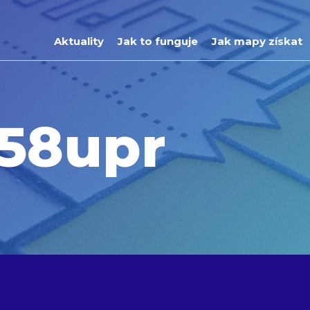
Aktuality
Jak to funguje
Jak mapy získat
58upr