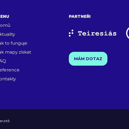
ENU
PARTNEŘI
omů
ktuality
ak to funguje
ak mapy získat
MÁM DOTAZ
AQ
eference
ontakty
erzitě
.